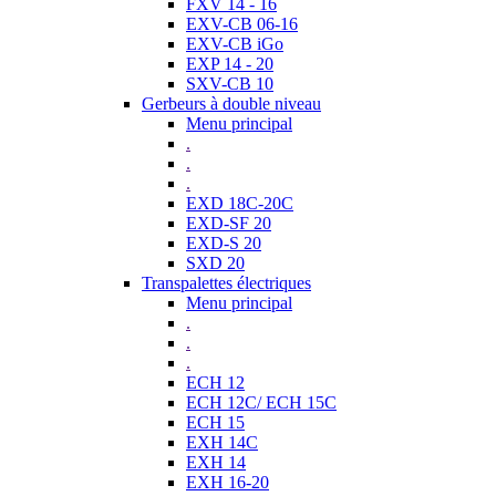
FXV 14 - 16
EXV-CB 06-16
EXV-CB iGo
EXP 14 - 20
SXV-CB 10
Gerbeurs à double niveau
Menu principal
.
.
.
EXD 18C-20C
EXD-SF 20
EXD-S 20
SXD 20
Transpalettes électriques
Menu principal
.
.
.
ECH 12
ECH 12C/ ECH 15C
ECH 15
EXH 14C
EXH 14
EXH 16-20