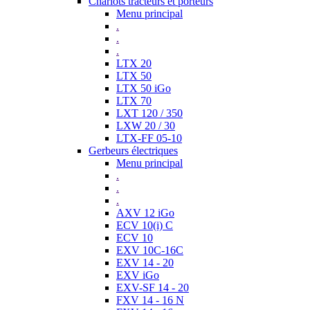
Chariots tracteurs et porteurs
Menu principal
.
.
.
LTX 20
LTX 50
LTX 50 iGo
LTX 70
LXT 120 / 350
LXW 20 / 30
LTX-FF 05-10
Gerbeurs électriques
Menu principal
.
.
.
AXV 12 iGo
ECV 10(i) C
ECV 10
EXV 10C-16C
EXV 14 - 20
EXV iGo
EXV-SF 14 - 20
FXV 14 - 16 N