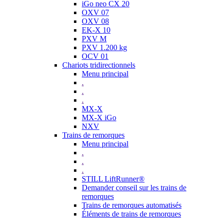
iGo neo CX 20
OXV 07
OXV 08
EK-X 10
PXV M
PXV 1.200 kg
OCV 01
Chariots tridirectionnels
Menu principal
.
.
.
MX-X
MX-X iGo
NXV
Trains de remorques
Menu principal
.
.
.
STILL LiftRunner®
Demander conseil sur les trains de
remorques
Trains de remorques automatisés
Éléments de trains de remorques