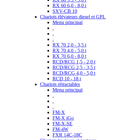
RX 60 6,0 - 8,0 t
SXV-CB 10
Chariots élévateurs diesel et GPL
Menu principal
.
.
.
RX 70 2,0 - 3,5 t
RX 70 4,0 - 5,0 t
RX 70 6,0 - 8,0 t
RCD/RCG 1,5 - 2,0 t
RCD/RCG 2,5 - 3,5 t
RCD/RCG 4,0 - 5,0 t
RCD 10 - 18 t
Chariots rétractables
Menu principal
.
.
.
FM-X
FM-X iGo
FM-X-SE
FM-4W
FXR 14C-18C