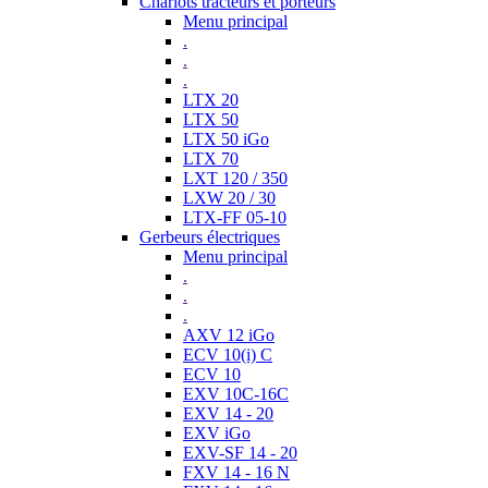
Chariots tracteurs et porteurs
Menu principal
.
.
.
LTX 20
LTX 50
LTX 50 iGo
LTX 70
LXT 120 / 350
LXW 20 / 30
LTX-FF 05-10
Gerbeurs électriques
Menu principal
.
.
.
AXV 12 iGo
ECV 10(i) C
ECV 10
EXV 10C-16C
EXV 14 - 20
EXV iGo
EXV-SF 14 - 20
FXV 14 - 16 N