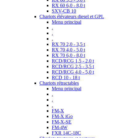
RX 60 6,0 - 8,0 t
SXV-CB 10
Chariots élévateurs diesel et GPL
Menu principal
.
.
.
RX 70 2,0 - 3,5 t
RX 70 4,0 - 5,0 t
RX 70 6,0 - 8,0 t
RCD/RCG 1,5 - 2,0 t
RCD/RCG 2,5 - 3,5 t
RCD/RCG 4,0 - 5,0 t
RCD 10 - 18 t
Chariots rétractables
Menu principal
.
.
.
FM-X
FM-X iGo
FM-X-SE
FM-4W
FXR 14C-18C