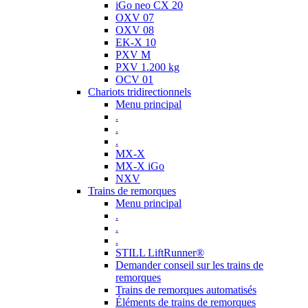
iGo neo CX 20
OXV 07
OXV 08
EK-X 10
PXV M
PXV 1.200 kg
OCV 01
Chariots tridirectionnels
Menu principal
.
.
.
MX-X
MX-X iGo
NXV
Trains de remorques
Menu principal
.
.
.
STILL LiftRunner®
Demander conseil sur les trains de
remorques
Trains de remorques automatisés
Éléments de trains de remorques