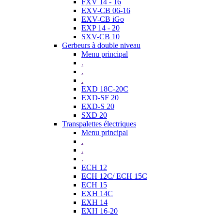
FXV 14 - 16
EXV-CB 06-16
EXV-CB iGo
EXP 14 - 20
SXV-CB 10
Gerbeurs à double niveau
Menu principal
.
.
.
EXD 18C-20C
EXD-SF 20
EXD-S 20
SXD 20
Transpalettes électriques
Menu principal
.
.
.
ECH 12
ECH 12C/ ECH 15C
ECH 15
EXH 14C
EXH 14
EXH 16-20