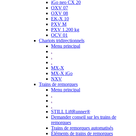
iGo neo CX 20
OXV 07
OXV 08
EK-X 10
PXV M
PXV 1.200 kg
OCV 01
Chariots tridirectionnels
Menu principal
.
.
.
MX-X
MX-X iGo
NXV
Trains de remorques
Menu principal
.
.
.
STILL LiftRunner®
Demander conseil sur les trains de
remorques
Trains de remorques automatisés
Éléments de trains de remorques