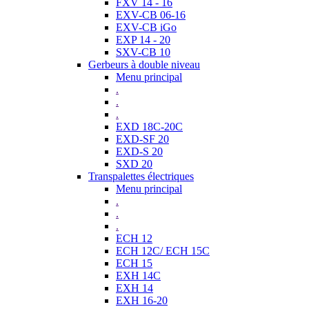
FXV 14 - 16
EXV-CB 06-16
EXV-CB iGo
EXP 14 - 20
SXV-CB 10
Gerbeurs à double niveau
Menu principal
.
.
.
EXD 18C-20C
EXD-SF 20
EXD-S 20
SXD 20
Transpalettes électriques
Menu principal
.
.
.
ECH 12
ECH 12C/ ECH 15C
ECH 15
EXH 14C
EXH 14
EXH 16-20