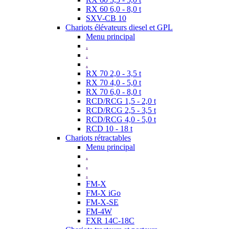
RX 60 6,0 - 8,0 t
SXV-CB 10
Chariots élévateurs diesel et GPL
Menu principal
.
.
.
RX 70 2,0 - 3,5 t
RX 70 4,0 - 5,0 t
RX 70 6,0 - 8,0 t
RCD/RCG 1,5 - 2,0 t
RCD/RCG 2,5 - 3,5 t
RCD/RCG 4,0 - 5,0 t
RCD 10 - 18 t
Chariots rétractables
Menu principal
.
.
.
FM-X
FM-X iGo
FM-X-SE
FM-4W
FXR 14C-18C