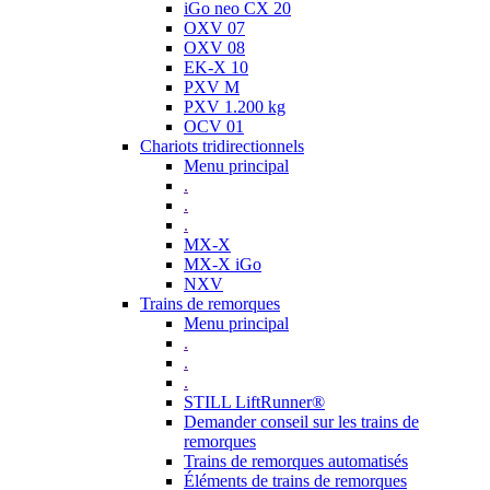
iGo neo CX 20
OXV 07
OXV 08
EK-X 10
PXV M
PXV 1.200 kg
OCV 01
Chariots tridirectionnels
Menu principal
.
.
.
MX-X
MX-X iGo
NXV
Trains de remorques
Menu principal
.
.
.
STILL LiftRunner®
Demander conseil sur les trains de
remorques
Trains de remorques automatisés
Éléments de trains de remorques