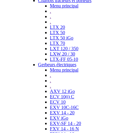
Chariots tracteurs et porteurs
Menu principal
.
.
.
LTX 20
LTX 50
LTX 50 iGo
LTX 70
LXT 120 / 350
LXW 20 / 30
LTX-FF 05-10
Gerbeurs électriques
Menu principal
.
.
.
AXV 12 iGo
ECV 10(i) C
ECV 10
EXV 10C-16C
EXV 14 - 20
EXV iGo
EXV-SF 14 - 20
FXV 14 - 16 N