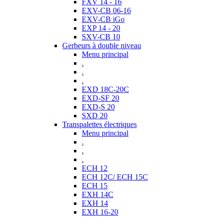
FXV 14 - 16
EXV-CB 06-16
EXV-CB iGo
EXP 14 - 20
SXV-CB 10
Gerbeurs à double niveau
Menu principal
.
.
.
EXD 18C-20C
EXD-SF 20
EXD-S 20
SXD 20
Transpalettes électriques
Menu principal
.
.
.
ECH 12
ECH 12C/ ECH 15C
ECH 15
EXH 14C
EXH 14
EXH 16-20