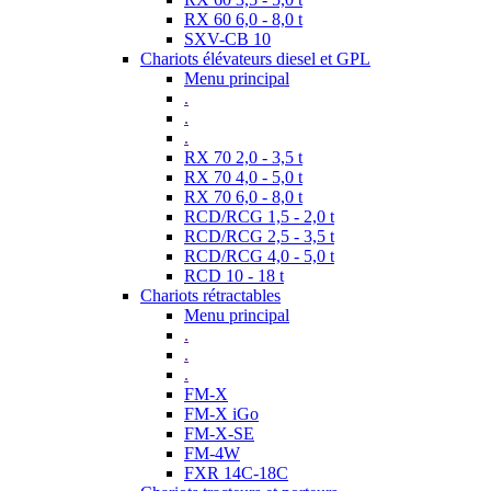
RX 60 6,0 - 8,0 t
SXV-CB 10
Chariots élévateurs diesel et GPL
Menu principal
.
.
.
RX 70 2,0 - 3,5 t
RX 70 4,0 - 5,0 t
RX 70 6,0 - 8,0 t
RCD/RCG 1,5 - 2,0 t
RCD/RCG 2,5 - 3,5 t
RCD/RCG 4,0 - 5,0 t
RCD 10 - 18 t
Chariots rétractables
Menu principal
.
.
.
FM-X
FM-X iGo
FM-X-SE
FM-4W
FXR 14C-18C