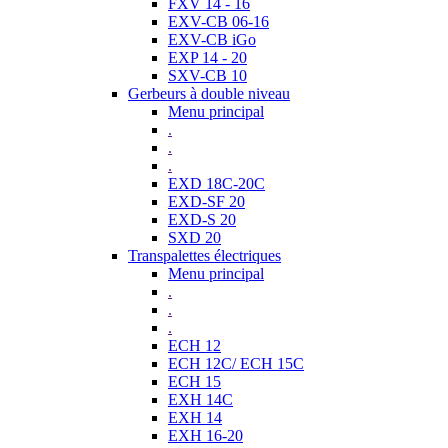
FXV 14 - 16
EXV-CB 06-16
EXV-CB iGo
EXP 14 - 20
SXV-CB 10
Gerbeurs à double niveau
Menu principal
.
.
.
EXD 18C-20C
EXD-SF 20
EXD-S 20
SXD 20
Transpalettes électriques
Menu principal
.
.
.
ECH 12
ECH 12C/ ECH 15C
ECH 15
EXH 14C
EXH 14
EXH 16-20