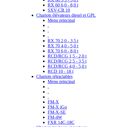
RX 60 6,0 - 8,0 t
SXV-CB 10
Chariots élévateurs diesel et GPL
Menu principal
.
.
.
RX 70 2,0 - 3,5 t
RX 70 4,0 - 5,0 t
RX 70 6,0 - 8,0 t
RCD/RCG 1,5 - 2,0 t
RCD/RCG 2,5 - 3,5 t
RCD/RCG 4,0 - 5,0 t
RCD 10 - 18 t
Chariots rétractables
Menu principal
.
.
.
FM-X
FM-X iGo
FM-X-SE
FM-4W
FXR 14C-18C