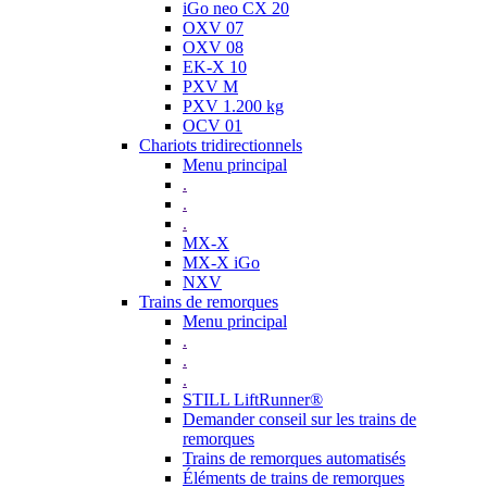
iGo neo CX 20
OXV 07
OXV 08
EK-X 10
PXV M
PXV 1.200 kg
OCV 01
Chariots tridirectionnels
Menu principal
.
.
.
MX-X
MX-X iGo
NXV
Trains de remorques
Menu principal
.
.
.
STILL LiftRunner®
Demander conseil sur les trains de
remorques
Trains de remorques automatisés
Éléments de trains de remorques