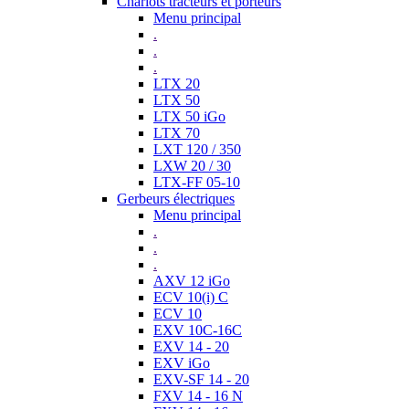
Chariots tracteurs et porteurs
Menu principal
.
.
.
LTX 20
LTX 50
LTX 50 iGo
LTX 70
LXT 120 / 350
LXW 20 / 30
LTX-FF 05-10
Gerbeurs électriques
Menu principal
.
.
.
AXV 12 iGo
ECV 10(i) C
ECV 10
EXV 10C-16C
EXV 14 - 20
EXV iGo
EXV-SF 14 - 20
FXV 14 - 16 N