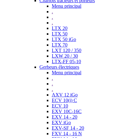
Chariots tracteurs et porteurs
Menu principal
.
.
.
LTX 20
LTX 50
LTX 50 iGo
LTX 70
LXT 120 / 350
LXW 20 / 30
LTX-FF 05-10
Gerbeurs électriques
Menu principal
.
.
.
AXV 12 iGo
ECV 10(i) C
ECV 10
EXV 10C-16C
EXV 14 - 20
EXV iGo
EXV-SF 14 - 20
FXV 14 - 16 N