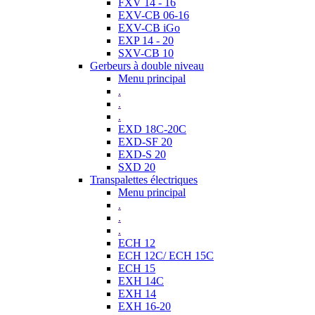
FXV 14 - 16
EXV-CB 06-16
EXV-CB iGo
EXP 14 - 20
SXV-CB 10
Gerbeurs à double niveau
Menu principal
.
.
.
EXD 18C-20C
EXD-SF 20
EXD-S 20
SXD 20
Transpalettes électriques
Menu principal
.
.
.
ECH 12
ECH 12C/ ECH 15C
ECH 15
EXH 14C
EXH 14
EXH 16-20