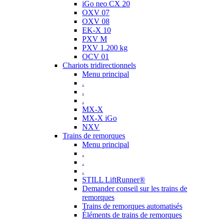
iGo neo CX 20
OXV 07
OXV 08
EK-X 10
PXV M
PXV 1.200 kg
OCV 01
Chariots tridirectionnels
Menu principal
.
.
.
MX-X
MX-X iGo
NXV
Trains de remorques
Menu principal
.
.
.
STILL LiftRunner®
Demander conseil sur les trains de
remorques
Trains de remorques automatisés
Éléments de trains de remorques