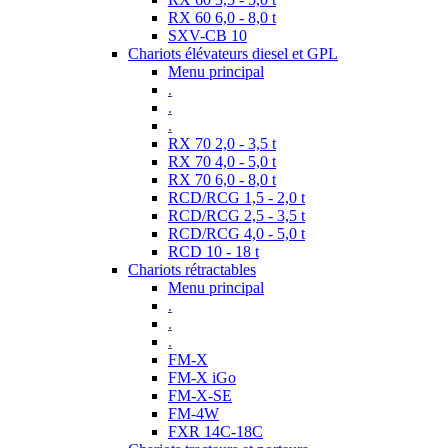
RX 60 6,0 - 8,0 t
SXV-CB 10
Chariots élévateurs diesel et GPL
Menu principal
.
.
.
RX 70 2,0 - 3,5 t
RX 70 4,0 - 5,0 t
RX 70 6,0 - 8,0 t
RCD/RCG 1,5 - 2,0 t
RCD/RCG 2,5 - 3,5 t
RCD/RCG 4,0 - 5,0 t
RCD 10 - 18 t
Chariots rétractables
Menu principal
.
.
.
FM-X
FM-X iGo
FM-X-SE
FM-4W
FXR 14C-18C