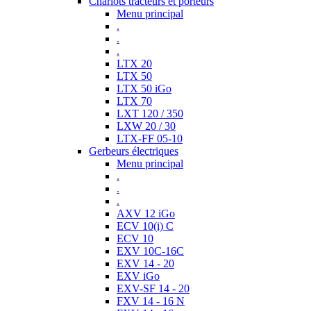
Chariots tracteurs et porteurs
Menu principal
.
.
.
LTX 20
LTX 50
LTX 50 iGo
LTX 70
LXT 120 / 350
LXW 20 / 30
LTX-FF 05-10
Gerbeurs électriques
Menu principal
.
.
.
AXV 12 iGo
ECV 10(i) C
ECV 10
EXV 10C-16C
EXV 14 - 20
EXV iGo
EXV-SF 14 - 20
FXV 14 - 16 N