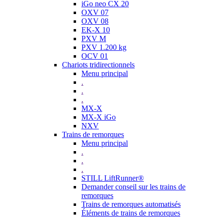
iGo neo CX 20
OXV 07
OXV 08
EK-X 10
PXV M
PXV 1.200 kg
OCV 01
Chariots tridirectionnels
Menu principal
.
.
.
MX-X
MX-X iGo
NXV
Trains de remorques
Menu principal
.
.
.
STILL LiftRunner®
Demander conseil sur les trains de
remorques
Trains de remorques automatisés
Éléments de trains de remorques