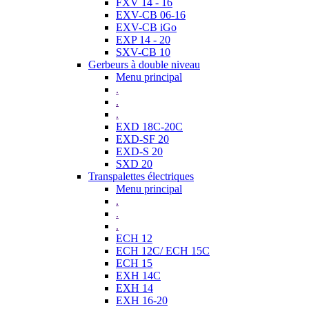
FXV 14 - 16
EXV-CB 06-16
EXV-CB iGo
EXP 14 - 20
SXV-CB 10
Gerbeurs à double niveau
Menu principal
.
.
.
EXD 18C-20C
EXD-SF 20
EXD-S 20
SXD 20
Transpalettes électriques
Menu principal
.
.
.
ECH 12
ECH 12C/ ECH 15C
ECH 15
EXH 14C
EXH 14
EXH 16-20