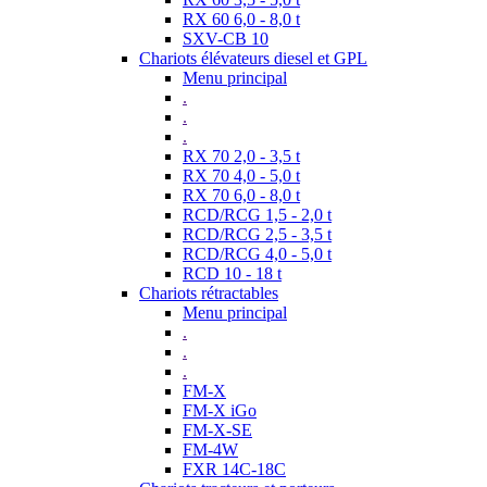
RX 60 6,0 - 8,0 t
SXV-CB 10
Chariots élévateurs diesel et GPL
Menu principal
.
.
.
RX 70 2,0 - 3,5 t
RX 70 4,0 - 5,0 t
RX 70 6,0 - 8,0 t
RCD/RCG 1,5 - 2,0 t
RCD/RCG 2,5 - 3,5 t
RCD/RCG 4,0 - 5,0 t
RCD 10 - 18 t
Chariots rétractables
Menu principal
.
.
.
FM-X
FM-X iGo
FM-X-SE
FM-4W
FXR 14C-18C