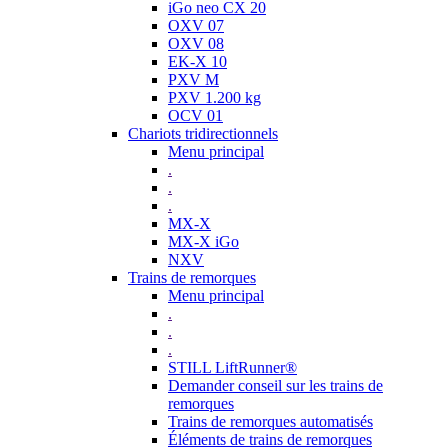
iGo neo CX 20
OXV 07
OXV 08
EK-X 10
PXV M
PXV 1.200 kg
OCV 01
Chariots tridirectionnels
Menu principal
.
.
.
MX-X
MX-X iGo
NXV
Trains de remorques
Menu principal
.
.
.
STILL LiftRunner®
Demander conseil sur les trains de
remorques
Trains de remorques automatisés
Éléments de trains de remorques