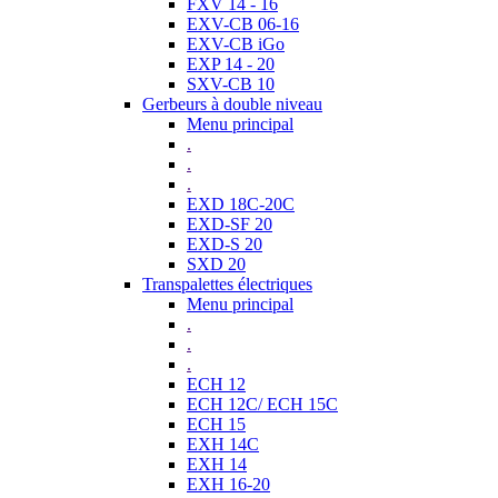
FXV 14 - 16
EXV-CB 06-16
EXV-CB iGo
EXP 14 - 20
SXV-CB 10
Gerbeurs à double niveau
Menu principal
.
.
.
EXD 18C-20C
EXD-SF 20
EXD-S 20
SXD 20
Transpalettes électriques
Menu principal
.
.
.
ECH 12
ECH 12C/ ECH 15C
ECH 15
EXH 14C
EXH 14
EXH 16-20