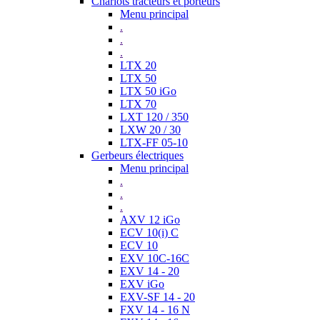
Chariots tracteurs et porteurs
Menu principal
.
.
.
LTX 20
LTX 50
LTX 50 iGo
LTX 70
LXT 120 / 350
LXW 20 / 30
LTX-FF 05-10
Gerbeurs électriques
Menu principal
.
.
.
AXV 12 iGo
ECV 10(i) C
ECV 10
EXV 10C-16C
EXV 14 - 20
EXV iGo
EXV-SF 14 - 20
FXV 14 - 16 N