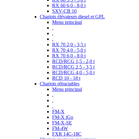
RX 60 6,0 - 8,0 t
SXV-CB 10
Chariots élévateurs diesel et GPL
Menu principal
.
.
.
RX 70 2,0 - 3,5 t
RX 70 4,0 - 5,0 t
RX 70 6,0 - 8,0 t
RCD/RCG 1,5 - 2,0 t
RCD/RCG 2,5 - 3,5 t
RCD/RCG 4,0 - 5,0 t
RCD 10 - 18 t
Chariots rétractables
Menu principal
.
.
.
FM-X
FM-X iGo
FM-X-SE
FM-4W
FXR 14C-18C