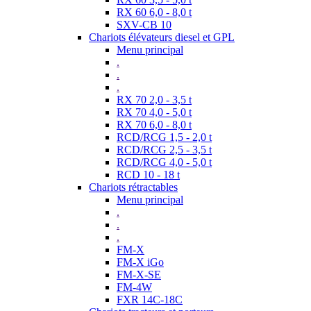
RX 60 6,0 - 8,0 t
SXV-CB 10
Chariots élévateurs diesel et GPL
Menu principal
.
.
.
RX 70 2,0 - 3,5 t
RX 70 4,0 - 5,0 t
RX 70 6,0 - 8,0 t
RCD/RCG 1,5 - 2,0 t
RCD/RCG 2,5 - 3,5 t
RCD/RCG 4,0 - 5,0 t
RCD 10 - 18 t
Chariots rétractables
Menu principal
.
.
.
FM-X
FM-X iGo
FM-X-SE
FM-4W
FXR 14C-18C