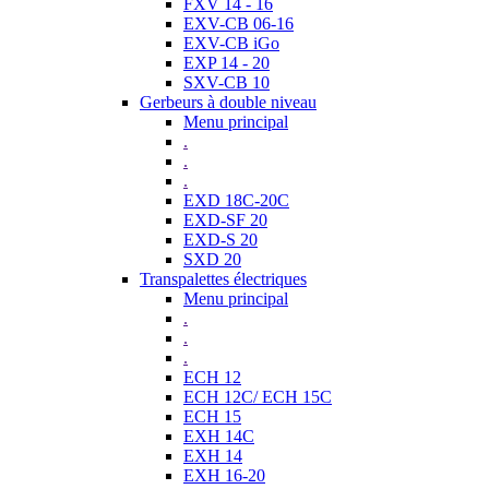
FXV 14 - 16
EXV-CB 06-16
EXV-CB iGo
EXP 14 - 20
SXV-CB 10
Gerbeurs à double niveau
Menu principal
.
.
.
EXD 18C-20C
EXD-SF 20
EXD-S 20
SXD 20
Transpalettes électriques
Menu principal
.
.
.
ECH 12
ECH 12C/ ECH 15C
ECH 15
EXH 14C
EXH 14
EXH 16-20