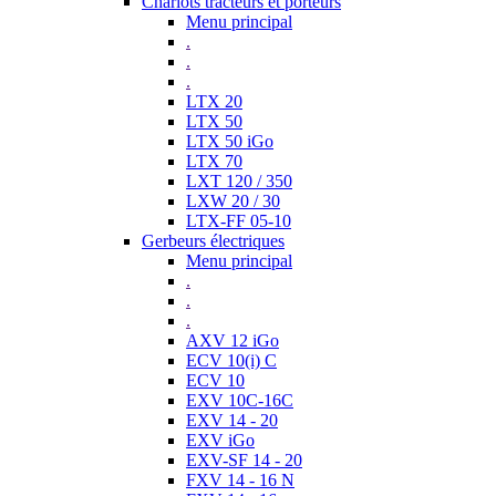
Chariots tracteurs et porteurs
Menu principal
.
.
.
LTX 20
LTX 50
LTX 50 iGo
LTX 70
LXT 120 / 350
LXW 20 / 30
LTX-FF 05-10
Gerbeurs électriques
Menu principal
.
.
.
AXV 12 iGo
ECV 10(i) C
ECV 10
EXV 10C-16C
EXV 14 - 20
EXV iGo
EXV-SF 14 - 20
FXV 14 - 16 N