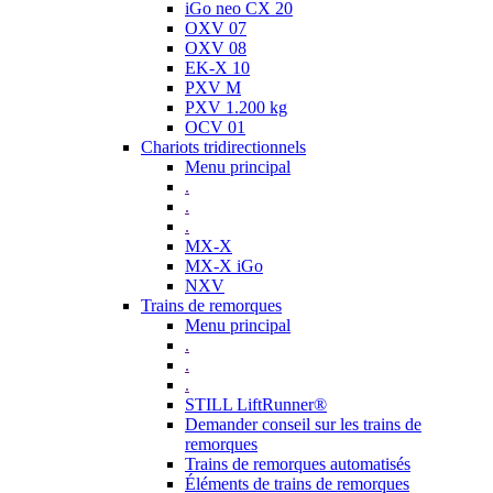
iGo neo CX 20
OXV 07
OXV 08
EK-X 10
PXV M
PXV 1.200 kg
OCV 01
Chariots tridirectionnels
Menu principal
.
.
.
MX-X
MX-X iGo
NXV
Trains de remorques
Menu principal
.
.
.
STILL LiftRunner®
Demander conseil sur les trains de
remorques
Trains de remorques automatisés
Éléments de trains de remorques