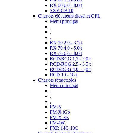
RX 60 6,0 - 8,0 t
SXV-CB 10
Chariots élévateurs diesel et GPL
Menu principal
.
.
.
RX 70 2,0 - 3,5 t
RX 70 4,0 - 5,0 t
RX 70 6,0 - 8,0 t
RCD/RCG 1,5 - 2,0 t
RCD/RCG 2,5 - 3,5 t
RCD/RCG 4,0 - 5,0 t
RCD 10 - 18 t
Chariots rétractables
Menu principal
.
.
.
FM-X
FM-X iGo
FM-X-SE
FM-4W
FXR 14C-18C