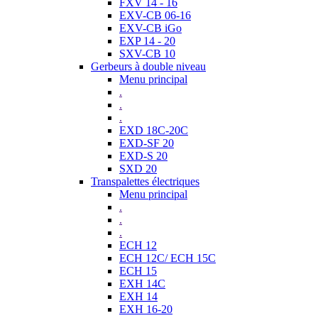
FXV 14 - 16
EXV-CB 06-16
EXV-CB iGo
EXP 14 - 20
SXV-CB 10
Gerbeurs à double niveau
Menu principal
.
.
.
EXD 18C-20C
EXD-SF 20
EXD-S 20
SXD 20
Transpalettes électriques
Menu principal
.
.
.
ECH 12
ECH 12C/ ECH 15C
ECH 15
EXH 14C
EXH 14
EXH 16-20