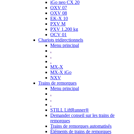
iGo neo CX 20
OXV 07
OXV 08
EK-X 10
PXV M
PXV 1.200 kg
OCV 01
Chariots tridirectionnels
Menu principal
.
.
.
MX-X
MX-X iGo
NXV
Trains de remorques
Menu principal
.
.
.
STILL LiftRunner®
Demander conseil sur les trains de
remorques
Trains de remorques automatisés
Éléments de trains de remorques