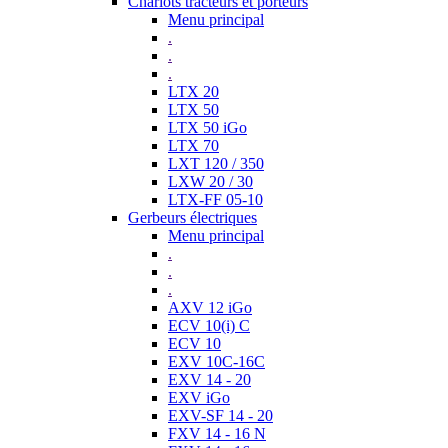
Chariots tracteurs et porteurs
Menu principal
.
.
.
LTX 20
LTX 50
LTX 50 iGo
LTX 70
LXT 120 / 350
LXW 20 / 30
LTX-FF 05-10
Gerbeurs électriques
Menu principal
.
.
.
AXV 12 iGo
ECV 10(i) C
ECV 10
EXV 10C-16C
EXV 14 - 20
EXV iGo
EXV-SF 14 - 20
FXV 14 - 16 N