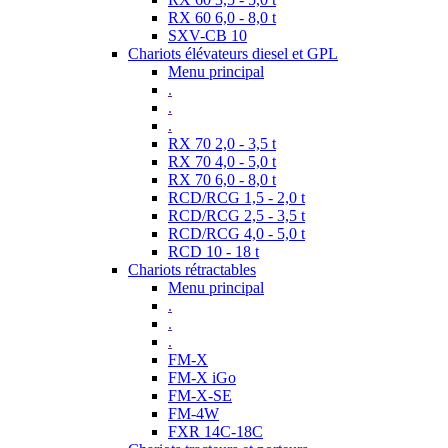
RX 60 6,0 - 8,0 t
SXV-CB 10
Chariots élévateurs diesel et GPL
Menu principal
.
.
.
RX 70 2,0 - 3,5 t
RX 70 4,0 - 5,0 t
RX 70 6,0 - 8,0 t
RCD/RCG 1,5 - 2,0 t
RCD/RCG 2,5 - 3,5 t
RCD/RCG 4,0 - 5,0 t
RCD 10 - 18 t
Chariots rétractables
Menu principal
.
.
.
FM-X
FM-X iGo
FM-X-SE
FM-4W
FXR 14C-18C