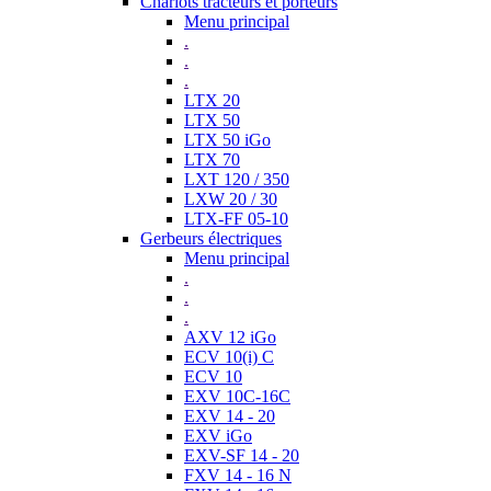
Chariots tracteurs et porteurs
Menu principal
.
.
.
LTX 20
LTX 50
LTX 50 iGo
LTX 70
LXT 120 / 350
LXW 20 / 30
LTX-FF 05-10
Gerbeurs électriques
Menu principal
.
.
.
AXV 12 iGo
ECV 10(i) C
ECV 10
EXV 10C-16C
EXV 14 - 20
EXV iGo
EXV-SF 14 - 20
FXV 14 - 16 N