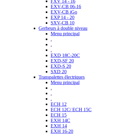
FXV 14 - 16
EXV-CB 06-16
EXV-CB iGo
EXP 14 - 20
SXV-CB 10
Gerbeurs à double niveau
Menu principal
.
.
.
EXD 18C-20C
EXD-SF 20
EXD-S 20
SXD 20
Transpalettes électriques
Menu principal
.
.
.
ECH 12
ECH 12C/ ECH 15C
ECH 15
EXH 14C
EXH 14
EXH 16-20