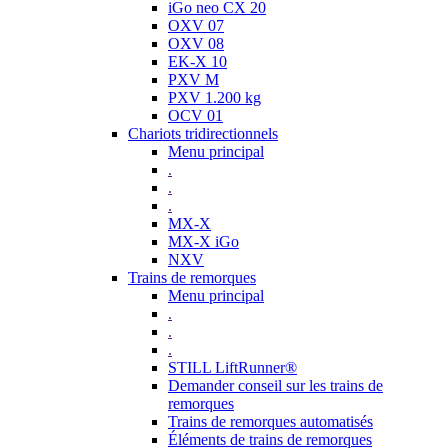
iGo neo CX 20
OXV 07
OXV 08
EK-X 10
PXV M
PXV 1.200 kg
OCV 01
Chariots tridirectionnels
Menu principal
.
.
.
MX-X
MX-X iGo
NXV
Trains de remorques
Menu principal
.
.
.
STILL LiftRunner®
Demander conseil sur les trains de
remorques
Trains de remorques automatisés
Éléments de trains de remorques