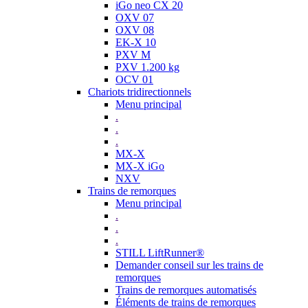
iGo neo CX 20
OXV 07
OXV 08
EK-X 10
PXV M
PXV 1.200 kg
OCV 01
Chariots tridirectionnels
Menu principal
.
.
.
MX-X
MX-X iGo
NXV
Trains de remorques
Menu principal
.
.
.
STILL LiftRunner®
Demander conseil sur les trains de
remorques
Trains de remorques automatisés
Éléments de trains de remorques