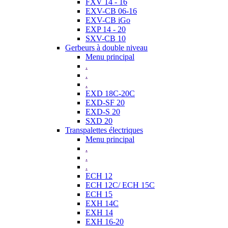
FXV 14 - 16
EXV-CB 06-16
EXV-CB iGo
EXP 14 - 20
SXV-CB 10
Gerbeurs à double niveau
Menu principal
.
.
.
EXD 18C-20C
EXD-SF 20
EXD-S 20
SXD 20
Transpalettes électriques
Menu principal
.
.
.
ECH 12
ECH 12C/ ECH 15C
ECH 15
EXH 14C
EXH 14
EXH 16-20