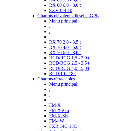
RX 60 6,0 - 8,0 t
SXV-CB 10
Chariots élévateurs diesel et GPL
Menu principal
.
.
.
RX 70 2,0 - 3,5 t
RX 70 4,0 - 5,0 t
RX 70 6,0 - 8,0 t
RCD/RCG 1,5 - 2,0 t
RCD/RCG 2,5 - 3,5 t
RCD/RCG 4,0 - 5,0 t
RCD 10 - 18 t
Chariots rétractables
Menu principal
.
.
.
FM-X
FM-X iGo
FM-X-SE
FM-4W
FXR 14C-18C