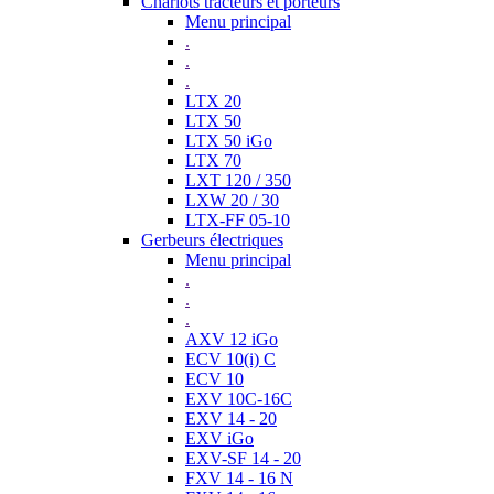
Chariots tracteurs et porteurs
Menu principal
.
.
.
LTX 20
LTX 50
LTX 50 iGo
LTX 70
LXT 120 / 350
LXW 20 / 30
LTX-FF 05-10
Gerbeurs électriques
Menu principal
.
.
.
AXV 12 iGo
ECV 10(i) C
ECV 10
EXV 10C-16C
EXV 14 - 20
EXV iGo
EXV-SF 14 - 20
FXV 14 - 16 N