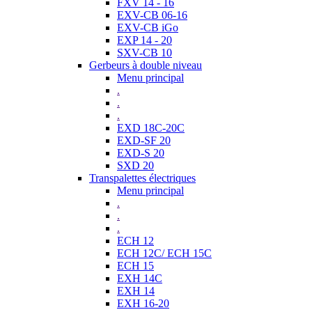
FXV 14 - 16
EXV-CB 06-16
EXV-CB iGo
EXP 14 - 20
SXV-CB 10
Gerbeurs à double niveau
Menu principal
.
.
.
EXD 18C-20C
EXD-SF 20
EXD-S 20
SXD 20
Transpalettes électriques
Menu principal
.
.
.
ECH 12
ECH 12C/ ECH 15C
ECH 15
EXH 14C
EXH 14
EXH 16-20