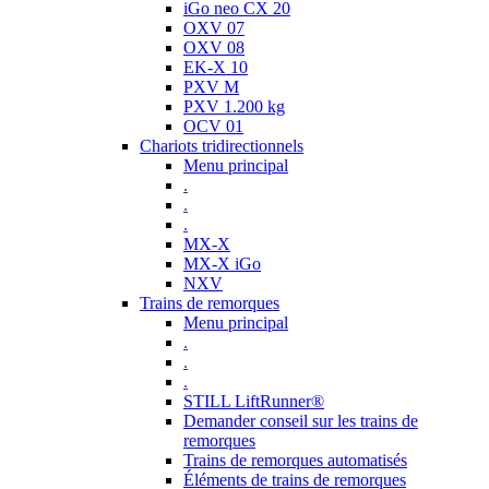
iGo neo CX 20
OXV 07
OXV 08
EK-X 10
PXV M
PXV 1.200 kg
OCV 01
Chariots tridirectionnels
Menu principal
.
.
.
MX-X
MX-X iGo
NXV
Trains de remorques
Menu principal
.
.
.
STILL LiftRunner®
Demander conseil sur les trains de
remorques
Trains de remorques automatisés
Éléments de trains de remorques