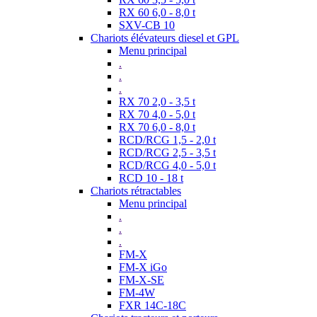
RX 60 6,0 - 8,0 t
SXV-CB 10
Chariots élévateurs diesel et GPL
Menu principal
.
.
.
RX 70 2,0 - 3,5 t
RX 70 4,0 - 5,0 t
RX 70 6,0 - 8,0 t
RCD/RCG 1,5 - 2,0 t
RCD/RCG 2,5 - 3,5 t
RCD/RCG 4,0 - 5,0 t
RCD 10 - 18 t
Chariots rétractables
Menu principal
.
.
.
FM-X
FM-X iGo
FM-X-SE
FM-4W
FXR 14C-18C