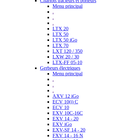
Chariots tracteurs et porteurs
Menu principal
.
.
.
LTX 20
LTX 50
LTX 50 iGo
LTX 70
LXT 120 / 350
LXW 20 / 30
LTX-FF 05-10
Gerbeurs électriques
Menu principal
.
.
.
AXV 12 iGo
ECV 10(i) C
ECV 10
EXV 10C-16C
EXV 14 - 20
EXV iGo
EXV-SF 14 - 20
FXV 14 - 16 N