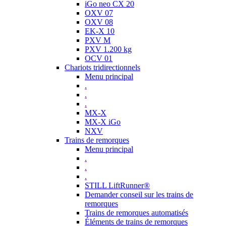
iGo neo CX 20
OXV 07
OXV 08
EK-X 10
PXV M
PXV 1.200 kg
OCV 01
Chariots tridirectionnels
Menu principal
.
.
.
MX-X
MX-X iGo
NXV
Trains de remorques
Menu principal
.
.
.
STILL LiftRunner®
Demander conseil sur les trains de
remorques
Trains de remorques automatisés
Éléments de trains de remorques