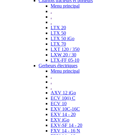
Chariots tracteurs et porteurs
Menu principal
.
.
.
LTX 20
LTX 50
LTX 50 iGo
LTX 70
LXT 120 / 350
LXW 20 / 30
LTX-FF 05-10
Gerbeurs électriques
Menu principal
.
.
.
AXV 12 iGo
ECV 10(i) C
ECV 10
EXV 10C-16C
EXV 14 - 20
EXV iGo
EXV-SF 14 - 20
FXV 14 - 16 N