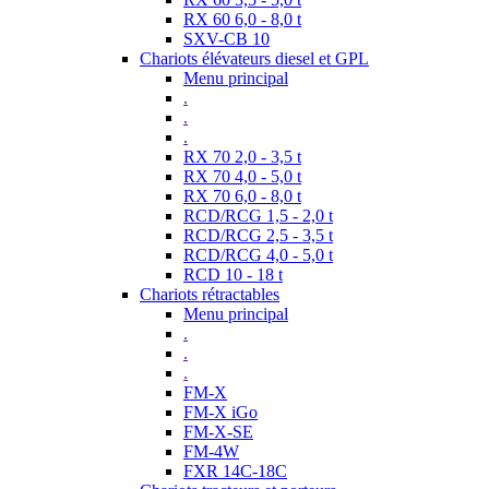
RX 60 6,0 - 8,0 t
SXV-CB 10
Chariots élévateurs diesel et GPL
Menu principal
.
.
.
RX 70 2,0 - 3,5 t
RX 70 4,0 - 5,0 t
RX 70 6,0 - 8,0 t
RCD/RCG 1,5 - 2,0 t
RCD/RCG 2,5 - 3,5 t
RCD/RCG 4,0 - 5,0 t
RCD 10 - 18 t
Chariots rétractables
Menu principal
.
.
.
FM-X
FM-X iGo
FM-X-SE
FM-4W
FXR 14C-18C