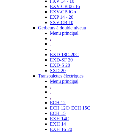
FXV 14 - 16
EXV-CB 06-16
EXV-CB iGo
EXP 14 - 20
SXV-CB 10
Gerbeurs à double niveau
Menu principal
.
.
.
EXD 18C-20C
EXD-SF 20
EXD-S 20
SXD 20
Transpalettes électriques
Menu principal
.
.
.
ECH 12
ECH 12C/ ECH 15C
ECH 15
EXH 14C
EXH 14
EXH 16-20