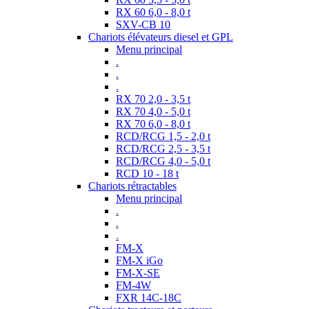
RX 60 6,0 - 8,0 t
SXV-CB 10
Chariots élévateurs diesel et GPL
Menu principal
.
.
.
RX 70 2,0 - 3,5 t
RX 70 4,0 - 5,0 t
RX 70 6,0 - 8,0 t
RCD/RCG 1,5 - 2,0 t
RCD/RCG 2,5 - 3,5 t
RCD/RCG 4,0 - 5,0 t
RCD 10 - 18 t
Chariots rétractables
Menu principal
.
.
.
FM-X
FM-X iGo
FM-X-SE
FM-4W
FXR 14C-18C