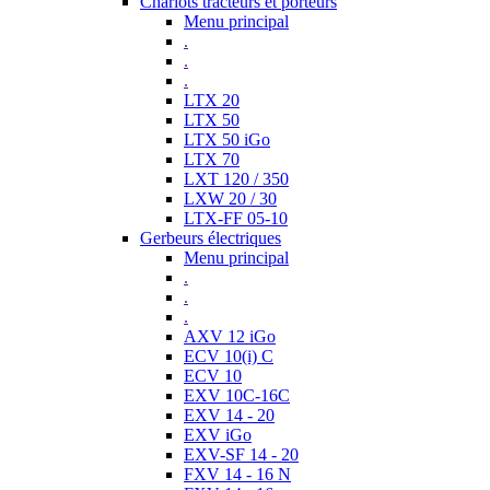
Chariots tracteurs et porteurs
Menu principal
.
.
.
LTX 20
LTX 50
LTX 50 iGo
LTX 70
LXT 120 / 350
LXW 20 / 30
LTX-FF 05-10
Gerbeurs électriques
Menu principal
.
.
.
AXV 12 iGo
ECV 10(i) C
ECV 10
EXV 10C-16C
EXV 14 - 20
EXV iGo
EXV-SF 14 - 20
FXV 14 - 16 N