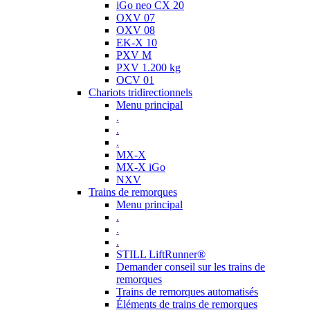
iGo neo CX 20
OXV 07
OXV 08
EK-X 10
PXV M
PXV 1.200 kg
OCV 01
Chariots tridirectionnels
Menu principal
.
.
.
MX-X
MX-X iGo
NXV
Trains de remorques
Menu principal
.
.
.
STILL LiftRunner®
Demander conseil sur les trains de
remorques
Trains de remorques automatisés
Éléments de trains de remorques