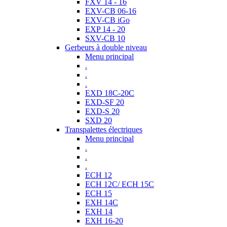
FXV 14 - 16
EXV-CB 06-16
EXV-CB iGo
EXP 14 - 20
SXV-CB 10
Gerbeurs à double niveau
Menu principal
.
.
.
EXD 18C-20C
EXD-SF 20
EXD-S 20
SXD 20
Transpalettes électriques
Menu principal
.
.
.
ECH 12
ECH 12C/ ECH 15C
ECH 15
EXH 14C
EXH 14
EXH 16-20